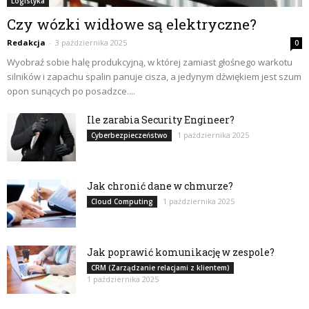
Logistyka
Czy wózki widłowe są elektryczne?
Redakcja
-
3 października 2025
0
Wyobraź sobie halę produkcyjną, w której zamiast głośnego warkotu
silników i zapachu spalin panuje cisza, a jedynym dźwiękiem jest szum
opon sunących po posadzce....
Ile zarabia Security Engineer?
1 października 2025
Cyberbezpieczeństwo
Jak chronić dane w chmurze?
1 października 2025
Cloud Computing
Jak poprawić komunikację w zespole?
CRM (Zarządzanie relacjami z klientem)
1 października 2025