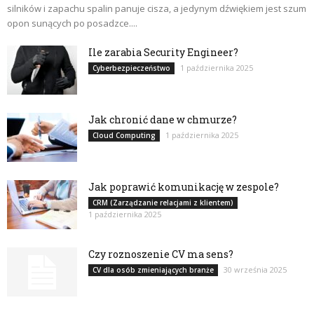
silników i zapachu spalin panuje cisza, a jedynym dźwiękiem jest szum
opon sunących po posadzce....
Ile zarabia Security Engineer?
1 października 2025
Cyberbezpieczeństwo
Jak chronić dane w chmurze?
1 października 2025
Cloud Computing
Jak poprawić komunikację w zespole?
CRM (Zarządzanie relacjami z klientem)
1 października 2025
Czy roznoszenie CV ma sens?
30 września 2025
CV dla osób zmieniających branże