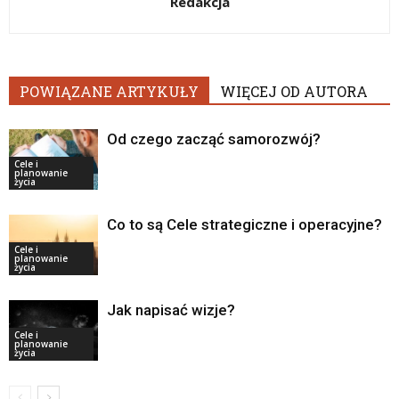
Redakcja
POWIĄZANE ARTYKUŁY
WIĘCEJ OD AUTORA
Od czego zacząć samorozwój?
Cele i
planowanie
życia
Co to są Cele strategiczne i operacyjne?
Cele i
planowanie
życia
Jak napisać wizje?
Cele i
planowanie
życia