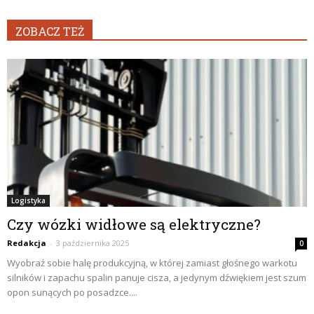
ZOBACZ TEŻ
Logistyka
Czy wózki widłowe są elektryczne?
Redakcja
-
3 października 2025
0
Wyobraź sobie halę produkcyjną, w której zamiast głośnego warkotu
silników i zapachu spalin panuje cisza, a jedynym dźwiękiem jest szum
opon sunących po posadzce....