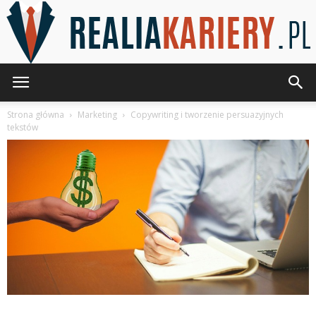
RealiaKariery.pl
Strona główna
Marketing
Copywriting i tworzenie persuazyjnych
tekstów