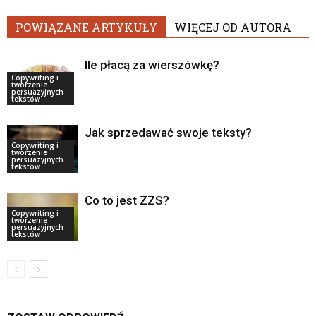
POWIĄZANE ARTYKUŁY
WIĘCEJ OD AUTORA
Ile płacą za wierszówkę?
Copywriting i
tworzenie
persuazyjnych
tekstów
Jak sprzedawać swoje teksty?
Copywriting i
tworzenie
persuazyjnych
tekstów
Co to jest ZZS?
Copywriting i
tworzenie
persuazyjnych
tekstów