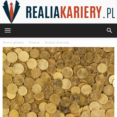
RealiaKariery.pl
Strona główna
Finanse
Budżet domowy