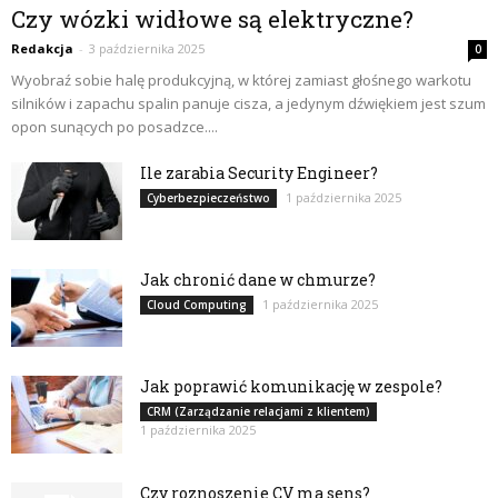
Czy wózki widłowe są elektryczne?
Redakcja
-
3 października 2025
0
Wyobraź sobie halę produkcyjną, w której zamiast głośnego warkotu
silników i zapachu spalin panuje cisza, a jedynym dźwiękiem jest szum
opon sunących po posadzce....
Ile zarabia Security Engineer?
1 października 2025
Cyberbezpieczeństwo
Jak chronić dane w chmurze?
1 października 2025
Cloud Computing
Jak poprawić komunikację w zespole?
CRM (Zarządzanie relacjami z klientem)
1 października 2025
Czy roznoszenie CV ma sens?