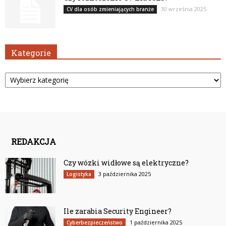
30 września 2025
CV dla osób zmieniających branże
Kategorie
Kategorie
REDAKCJA
Czy wózki widłowe są elektryczne?
3 października 2025
Logistyka
Ile zarabia Security Engineer?
1 października 2025
Cyberbezpieczeństwo