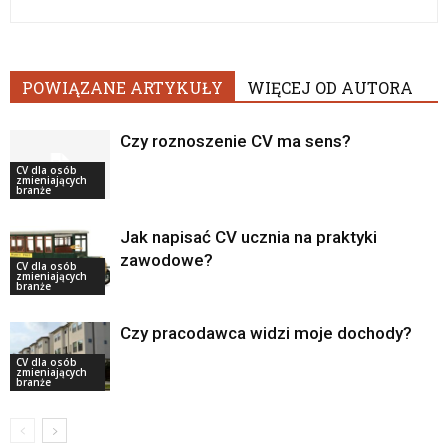
POWIĄZANE ARTYKUŁY
WIĘCEJ OD AUTORA
Czy roznoszenie CV ma sens?
CV dla osób
zmieniających
branże
Jak napisać CV ucznia na praktyki
zawodowe?
CV dla osób
zmieniających
branże
Czy pracodawca widzi moje dochody?
CV dla osób
zmieniających
branże