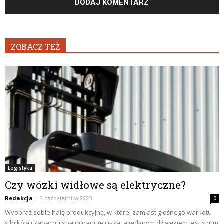
ZOBACZ TEŻ
Logistyka
Czy wózki widłowe są elektryczne?
Redakcja
-
3 października 2025
0
Wyobraź sobie halę produkcyjną, w której zamiast głośnego warkotu
silników i zapachu spalin panuje cisza, a jedynym dźwiękiem jest szum