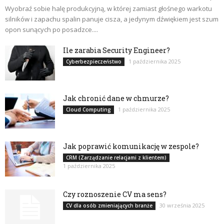
Wyobraź sobie halę produkcyjną, w której zamiast głośnego warkotu
silników i zapachu spalin panuje cisza, a jedynym dźwiękiem jest szum
opon sunących po posadzce....
Ile zarabia Security Engineer?
1 października 2025
Cyberbezpieczeństwo
Jak chronić dane w chmurze?
1 października 2025
Cloud Computing
Jak poprawić komunikację w zespole?
CRM (Zarządzanie relacjami z klientem)
1 października 2025
Czy roznoszenie CV ma sens?
30 września 2025
CV dla osób zmieniających branże