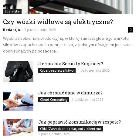
Logistyka
Czy wózki widłowe są elektryczne?
Redakcja
-
3 października 2025
0
Wyobraź sobie halę produkcyjną, w której zamiast głośnego warkotu
silników i zapachu spalin panuje cisza, a jedynym dźwiękiem jest szum
opon sunących po posadzce....
Ile zarabia Security Engineer?
1 października 2025
Cyberbezpieczeństwo
Jak chronić dane w chmurze?
1 października 2025
Cloud Computing
Jak poprawić komunikację w zespole?
CRM (Zarządzanie relacjami z klientem)
1 października 2025