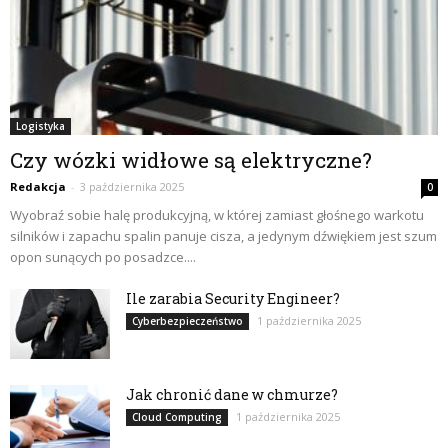
Logistyka
Czy wózki widłowe są elektryczne?
Redakcja
-
3 października 2025
0
Wyobraź sobie halę produkcyjną, w której zamiast głośnego warkotu
silników i zapachu spalin panuje cisza, a jedynym dźwiękiem jest szum
opon sunących po posadzce....
Ile zarabia Security Engineer?
1 października 2025
Cyberbezpieczeństwo
Jak chronić dane w chmurze?
1 października 2025
Cloud Computing