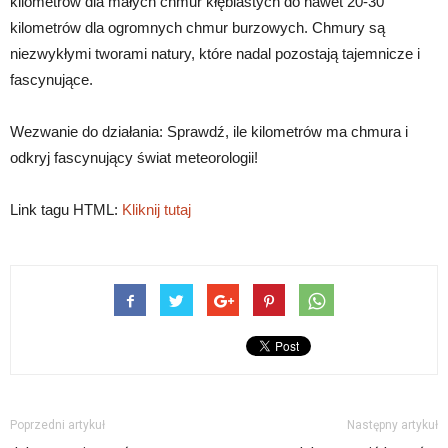
kilometrów dla małych chmur kłębiastych do nawet 20-30
kilometrów dla ogromnych chmur burzowych. Chmury są
niezwykłymi tworami natury, które nadal pozostają tajemnicze i
fascynujące.
Wezwanie do działania: Sprawdź, ile kilometrów ma chmura i
odkryj fascynujący świat meteorologii!
Link tagu HTML:
Kliknij tutaj
Poprzedni artykuł
Następny artykuł