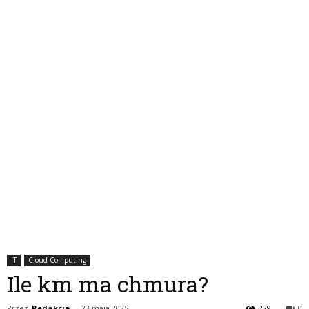
IT
Cloud Computing
Ile km ma chmura?
Przez
Redakcja
-
23 maja 2025
229
0