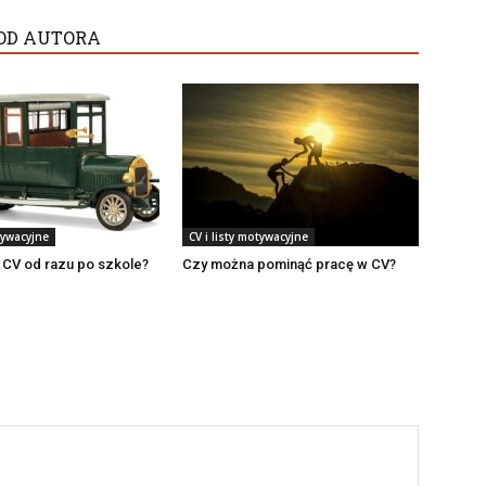
OD AUTORA
tywacyjne
CV i listy motywacyjne
 CV od razu po szkole?
Czy można pominąć pracę w CV?