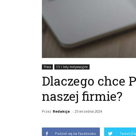
Praca
CV i listy motywacyjne
Dlaczego chce 
naszej firmie?
Przez
Redakcja
-
25 września 2024
Podziel się na Facebooku
Tweet (Ćw