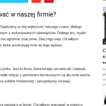
ać w naszej firmie?
. Spędzamy w niej większość naszego czasu, dlatego
olonym z wykonywanych obowiązków. Dlatego też, wybór
, ma ogromne znaczenie. Dlaczego więc chciałbym
L
, które przekonują mnie do tego wyboru.
C
e
Re
nku. Jest to firma, która istnieje od wielu lat i zdobyła
Wy
gł
otrwałe relacje z partnerami biznesowymi są dla mnie ważne.
ci
ma solidne fundamenty i perspektywy rozwoju.
po
a panująca w firmie. Chciałbym pracować w miejscu,