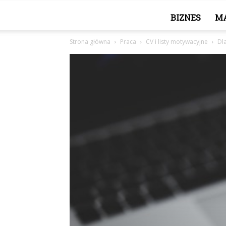
BIZNES
M
Strona główna
Praca
CV i listy motywacyjne
Dl