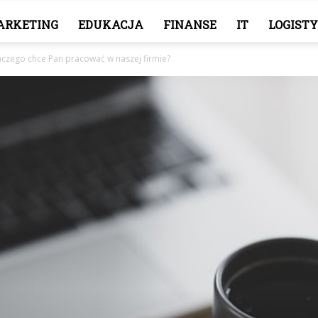
ARKETING
EDUKACJA
FINANSE
IT
LOGIST
aczego chce Pan pracować w naszej firmie?