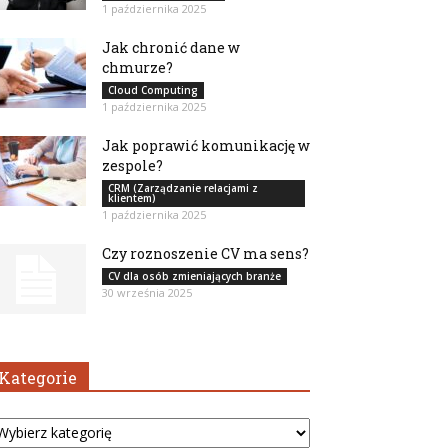
1 października 2025
Jak chronić dane w
chmurze?
Cloud Computing
1 października 2025
Jak poprawić komunikację w
zespole?
CRM (Zarządzanie relacjami z
klientem)
1 października 2025
Czy roznoszenie CV ma sens?
CV dla osób zmieniających branże
30 września 2025
Kategorie
tegorie