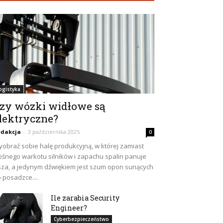
ogistyka
zy wózki widłowe są
lektryczne?
dakcja
-
3 października 2025
0
obraź sobie halę produkcyjną, w której zamiast
ośnego warkotu silników i zapachu spalin panuje
sza, a jedynym dźwiękiem jest szum opon sunących
 posadzce....
Ile zarabia Security
Engineer?
Cyberbezpieczeństwo