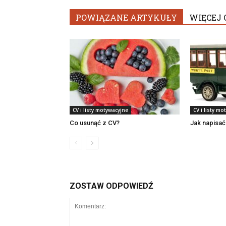
POWIĄZANE ARTYKUŁY
WIĘCEJ 
CV i listy motywacyjne
CV i listy mo
Co usunąć z CV?
Jak napisać
ZOSTAW ODPOWIEDŹ