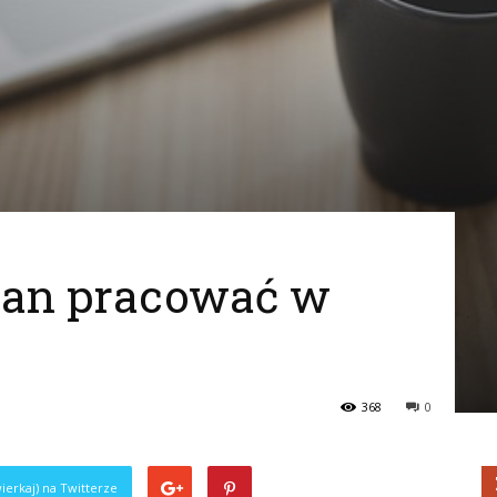
Pan pracować w
368
0
ierkaj) na Twitterze