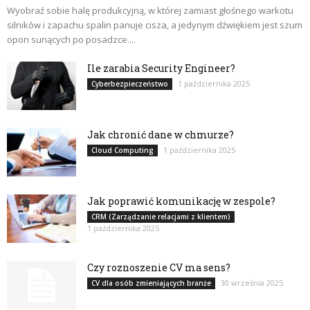
Wyobraź sobie halę produkcyjną, w której zamiast głośnego warkotu
silników i zapachu spalin panuje cisza, a jedynym dźwiękiem jest szum
opon sunących po posadzce....
Ile zarabia Security Engineer?
1 października 2025
Cyberbezpieczeństwo
Jak chronić dane w chmurze?
1 października 2025
Cloud Computing
Jak poprawić komunikację w zespole?
CRM (Zarządzanie relacjami z klientem)
1 października 2025
Czy roznoszenie CV ma sens?
30 września 2025
CV dla osób zmieniających branże