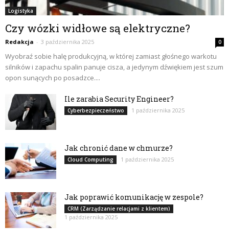
Logistyka
Czy wózki widłowe są elektryczne?
Redakcja
-
3 października 2025
0
Wyobraź sobie halę produkcyjną, w której zamiast głośnego warkotu
silników i zapachu spalin panuje cisza, a jedynym dźwiękiem jest szum
opon sunących po posadzce....
Ile zarabia Security Engineer?
1 października 2025
Cyberbezpieczeństwo
Jak chronić dane w chmurze?
1 października 2025
Cloud Computing
Jak poprawić komunikację w zespole?
CRM (Zarządzanie relacjami z klientem)
1 października 2025