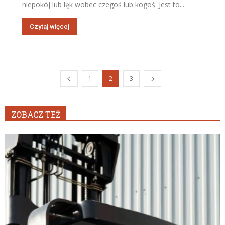
niepokój lub lęk wobec czegoś lub kogoś. Jest to...
Czytaj więcej
1
2
3
ZOBACZ TEŻ